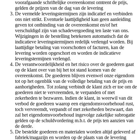
voorafgaande schriftelijke overeenkomst omtrent de prijs,
gelden de prijzen van de dag van de levering
De vermelde leveringstermijnen zijn indicatief en verbinden
ons niet strikt. Eventuele laattijdigheid kan geen aanleiding
geven tot ontbinding van de overeenkomst en/of het
verschuldigd zijn van schadevergoeding ten laste van ons.
Wijzigingen in de bestelling betekenen automatisch dat de
indicatieve leveringstermijnen redelijk verlengd worden. Bij
laattijdige betaling van voorschotten of facturen, kan de
levering worden opgeschort en worden de indicatieve
leveringstermijnen verlengd.
De verantwoordelijkheid en het risico over de goederen gaat
op de klant over van bij het tot stand komen van de
overeenkomst. De goederen blijven evenwel onze eigendom
tot op het ogenblik van de volledige betaling van de prijs en
aanhorigheden. Tot zolang verbindt de klant zich er toe om de
goederen niet te vervreemden, te verpanden of met
zekerheden te bezwaren. lndien de klant, in weerwil van dit
verbod de goederen waarop een eigendomsvoorbehoud rust,
toch vervreemdt, verpandt of met zekerheden bezwaart, dan
zal het eigendomsvoorbehoud ingevolge zakelijke subrogatie
gelden op de schuldvordering m.b.t. de prijs ten aanzien van
de derde.
De bestelde goederen en materialen worden altijd geleverd af
fabriek/magazijn en worden op de plaats van de levering