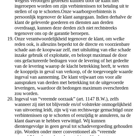
wegens verborgen gebreken kunnen door de klant niet
ingeroepen worden om zijn verbintenissen tot betaling uit te
stellen of op te schorten.Onze waarborgverbintenis is
persoonlijk tegenover de klant aangegaan. Indien derhalve de
klant de geleverde goederen en diensten aan derden
overdraagt, kunnen deze derden zich niet rechtstreeks
tegenover ons op de garantie beroepen.
Onze verantwoordelijkheid tegenover de klant, om welke
reden ook, is alleszins beperkt tot de directe en voorzienbare
schade aan de koopwaar zelf, met uitsluiting van elke schade
inzake gebruik of exploitatie, en beloopt maximaal de door
ons gefactureerde bedragen voor de levering of het gedeelte
van de levering waarop de klacht betrekking heeft, te weten
de koopprijs in geval van verkoop, of de toegevoegde waarde
ingeval van aanneming. De klant vrijwaart ons voor alle
aanspraken van derden met betrekking tot de uitgevoerde
leveringen, waardoor dit bedongen maximum overschreden
zou worden.
Ingeval van “vreemde oorzaak” (art. 1147 B.W.), zelfs
wanneer zij niet tot blijvende en/of volstrekte onmogelijkheid
van uitvoering leidt, zijn wij van rechtswege gemachtigd onze
verbintenissen op te schorten of eenzijdig te annuleren, na de
klant daarvan te hebben verwittigd. Wij kunnen
dientengevolge in geen geval tot schadevergoeding gehouden
zijn. Worden onder meer conventioneel als “vreemde