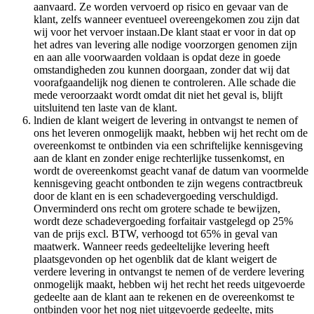
aanvaard. Ze worden vervoerd op risico en gevaar van de
klant, zelfs wanneer eventueel overeengekomen zou zijn dat
wij voor het vervoer instaan.De klant staat er voor in dat op
het adres van levering alle nodige voorzorgen genomen zijn
en aan alle voorwaarden voldaan is opdat deze in goede
omstandigheden zou kunnen doorgaan, zonder dat wij dat
voorafgaandelijk nog dienen te controleren. Alle schade die
mede veroorzaakt wordt omdat dit niet het geval is, blijft
uitsluitend ten laste van de klant.
lndien de klant weigert de levering in ontvangst te nemen of
ons het leveren onmogelijk maakt, hebben wij het recht om de
overeenkomst te ontbinden via een schriftelijke kennisgeving
aan de klant en zonder enige rechterlijke tussenkomst, en
wordt de overeenkomst geacht vanaf de datum van voormelde
kennisgeving geacht ontbonden te zijn wegens contractbreuk
door de klant en is een schadevergoeding verschuldigd.
Onverminderd ons recht om grotere schade te bewijzen,
wordt deze schadevergoeding forfaitair vastgelegd op 25%
van de prijs excl. BTW, verhoogd tot 65% in geval van
maatwerk. Wanneer reeds gedeeltelijke levering heeft
plaatsgevonden op het ogenblik dat de klant weigert de
verdere levering in ontvangst te nemen of de verdere levering
onmogelijk maakt, hebben wij het recht het reeds uitgevoerde
gedeelte aan de klant aan te rekenen en de overeenkomst te
ontbinden voor het nog niet uitgevoerde gedeelte, mits