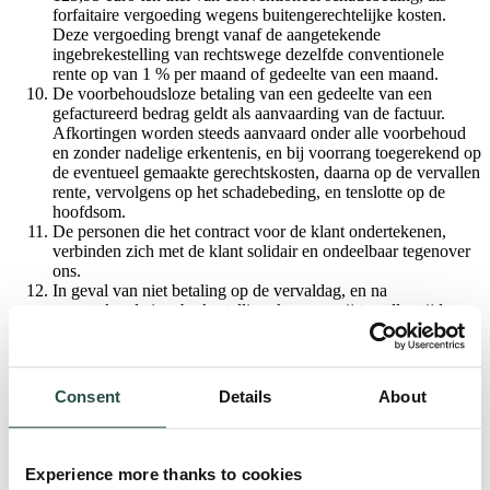
forfaitaire vergoeding wegens buitengerechtelijke kosten.
Deze vergoeding brengt vanaf de aangetekende
ingebrekestelling van rechtswege dezelfde conventionele
rente op van 1 % per maand of gedeelte van een maand.
De voorbehoudsloze betaling van een gedeelte van een
gefactureerd bedrag geldt als aanvaarding van de factuur.
Afkortingen worden steeds aanvaard onder alle voorbehoud
en zonder nadelige erkentenis, en bij voorrang toegerekend op
de eventueel gemaakte gerechtskosten, daarna op de vervallen
rente, vervolgens op het schadebeding, en tenslotte op de
hoofdsom.
De personen die het contract voor de klant ondertekenen,
verbinden zich met de klant solidair en ondeelbaar tegenover
ons.
In geval van niet betaling op de vervaldag, en na
aangetekende ingebrekestelling, kunnen wij ten allen tijde
opteren voor de ontbinding van rechtswege van het contract
ten laste van de klant, mits aangetekende melding in die zin.
In dat geval halen wij de koopwaar terug waar zij zich
bevindt, en is de klant van rechtswege gehouden tot betaling
Consent
Details
About
van een schadevergoeding waarvan het minimum forfaitair
wordt vastgesteld op 25% - verhoogd tot 65 % ingeval van
maatwerk - van de prijs B.T.W. exclusief, het meer
gevorderde door ons te bewijzen.
Experience more thanks to cookies
Eveneens ingeval van niet betaling op de vervaldag behouden