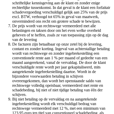
schriftelijke kennisgeving aan de klant en zonder enige
rechterlijke tussenkomst. In dat geval is de klant een forfaitair
schadevergoeding verschuldigd gelijk aan 25% van de prijs
excl. BTW, verhoogd tot 65% in geval van maatwerk,
onverminderd ons recht om grotere schade te bewijzen.
De prijs wordt van rechtswege vermeerderd met alle
belastingen en taksen door om het even welke overheid
geheven of te heffen, zoals ze van toepassing zijn op de dag
van de levering
De facturen zijn betaalbaar op onze zetel bij de levering,
contant en zonder korting. Ingeval van achterstallige betaling
wordt van rechtswege en zonder ingebrekestelling een
conventionele rente aan 1 % per maand of gedeelte van een
maand aangerekend, vanaf de vervaldag. De door de klant
verschuldigde rente wordt per jaar gekapitaliseerd, mits
aangetekende ingebrekestelling daartoe. Wordt in de
bijzondere voorwaarden betaling in schijven
overeengekomen, dan wordt het openstaande saldo van
rechtswege volledig opeisbaar, vermeerderd met rente en
schadebeding, bij niet of niet tijdige betaling van één der
schijven.
Bij niet betaling op de vervaldag en na aangetekende
ingebrekestelling wordt elk verschuldigd bedrag van
rechtswege vermeerderd met 12 %, met een minimum van
123,95 euro ten titel van conventioneel schadebeding, als