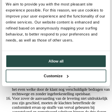
wij ons het recht voor nog niet geleverde orders te annuleren
We aim to provide you with the most pleasant site
of de uitvoering ervan te schorsen, hetgeen aan de klant
experience possible. For this reason, we use cookies to
aangetekend wordt medegedeeld. Bij annulering is de klant
improve your user experience and the functionality of our
van rechtswege een schadevergoeding verschuldigd waarvan
het minimum is vastgesteld op 25% - verhoogd tot 65 %
online services. Our website content is enhanced and
ingeval van maatwerk - van de koopprijs B.T.W. exclusief,
refined based on anonymously mapping your surfing
het meer gevorderde door ons te bewijzen.Bovendien worden
behaviour, to better respond to your preferences and
in dat geval om het even welke door de klant nog
verschuldigde bedragen van rechtswege en zonder
needs, as well as those of other users.
ingebrekestelling opeisbaar.
Het is ons toegelaten voor alle welkdanige aan ons
verschuldigde sommen retentierecht uit te oefenen op alle
goederen van de klant die in ons bezit zijn.
Allow all
Wanneer objectieve elementen (zoals geprotesteerde wissels,
opzegging krediet, bewarende of uitvoerende beslagen,
achterstallen tegenover schuldeisers, enz.) wijzen op
Customize
liquiditeitsproblemen bij de klant, zijn wij gerechtigd de
uitvoering van onze verbintenissen afhankelijk te maken van
het bekomen van afdoende waarborgen, zoniet worden om
het even welke door de klant nog verschuldigde bedragen van
rechtswege en zonder ingebrekestelling opeisbaar.
Voor zover de aanvaarding van de levering niet uitdrukkelijk
zou zijn geschied, moeten de klachten betreffende de
conformiteit ervan op straffe van verval gebeuren bij
aangetekend en gemotiveerd schrijven binnen de drie dagen