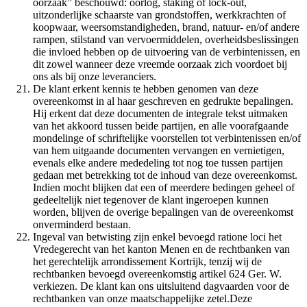
oorzaak” beschouwd: oorlog, staking of lock-out,
uitzonderlijke schaarste van grondstoffen, werkkrachten of
koopwaar, weersomstandigheden, brand, natuur- en/of andere
rampen, stilstand van vervoermiddelen, overheidsbeslissingen
die invloed hebben op de uitvoering van de verbintenissen, en
dit zowel wanneer deze vreemde oorzaak zich voordoet bij
ons als bij onze leveranciers.
De klant erkent kennis te hebben genomen van deze
overeenkomst in al haar geschreven en gedrukte bepalingen.
Hij erkent dat deze documenten de integrale tekst uitmaken
van het akkoord tussen beide partijen, en alle voorafgaande
mondelinge of schriftelijke voorstellen tot verbintenissen en/of
van hem uitgaande documenten vervangen en vernietigen,
evenals elke andere mededeling tot nog toe tussen partijen
gedaan met betrekking tot de inhoud van deze overeenkomst.
Indien mocht blijken dat een of meerdere bedingen geheel of
gedeeltelijk niet tegenover de klant ingeroepen kunnen
worden, blijven de overige bepalingen van de overeenkomst
onverminderd bestaan.
Ingeval van betwisting zijn enkel bevoegd ratione loci het
Vredegerecht van het kanton Menen en de rechtbanken van
het gerechtelijk arrondissement Kortrijk, tenzij wij de
rechtbanken bevoegd overeenkomstig artikel 624 Ger. W.
verkiezen. De klant kan ons uitsluitend dagvaarden voor de
rechtbanken van onze maatschappelijke zetel.Deze